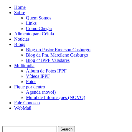
Home
Sobre
Quem Somos
Links
Como Chegar
Alimento para Célula
Notícias
Blogs
Blog do Pastor Emerson Casburgo
Blog da Pra. Marcilene Casburgo
Blog 4ª IPPF Valadares
Multimídia
Álbum de Fotos IPPF
Vídeos IPPF
Fotos
Fique por dentro
Agenda (novo!)
Mural de Informações (NOVO)
Fale Conosco
WebMail